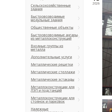
2026
Сельскохозяйственные
здания
Быстровозводимые
модульные здания
Общественные объекты
Быстровозводимые ангары
из металлоконструкций
Входные группы из
металла
Дополнительные услуги
Металлические решетки
Металлические стеллажи
Металлические эстакады
Металлоконструкции для
ЛЭП и подстанций
Металлоконструкции для
стоянок и парковок
Надежные