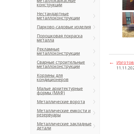
металлокаркасные
конструкции
Нестандартные
металлоконструкции
Парково-садовые изделия
Порошковая покраска
металла
Рекламные
металлоконструкции
Сварные строительные
Изготов
металлоконструкции
11.11.20
Корзины для
кондиционеров
Малые архитектурные
формы (МАФ)
Металлические ворота
Металлические емкости и
резервуары
Металлические закладные
детали