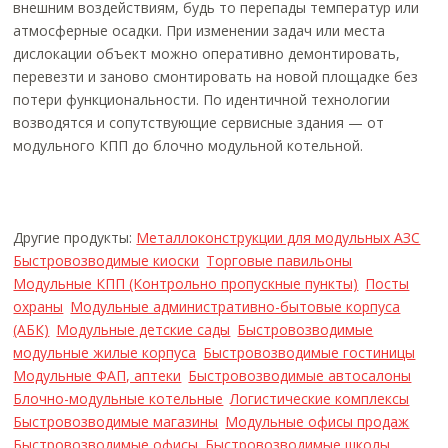
внешним воздействиям, будь то перепады температур или
атмосферные осадки. При изменении задач или места
дислокации объект можно оперативно демонтировать,
перевезти и заново смонтировать на новой площадке без
потери функциональности. По идентичной технологии
возводятся и сопутствующие сервисные здания — от
модульного КПП до блочно модульной котельной.
Другие продукты:
Металлоконструкции для модульных АЗС
Быстровозводимые киоски
Торговые павильоны
Модульные КПП (Контрольно пропускные пункты)
Посты
охраны
Модульные административно-бытовые корпуса
(АБК)
Модульные детские сады
Быстровозводимые
модульные жилые корпуса
Быстровозводимые гостиницы
Модульные ФАП, аптеки
Быстровозводимые автосалоны
Блочно-модульные котельные
Логистические комплексы
Быстровозводимые магазины
Модульные офисы продаж
Быстровозводимые офисы
Быстровозводимые школы