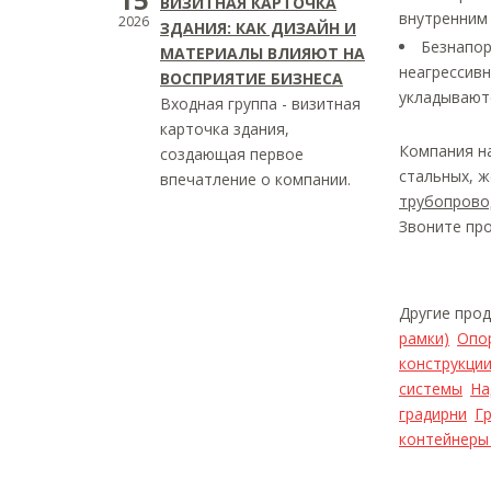
ВИЗИТНАЯ КАРТОЧКА
внутренним 
2026
ЗДАНИЯ: КАК ДИЗАЙН И
Безнапор
МАТЕРИАЛЫ ВЛИЯЮТ НА
неагрессив
ВОСПРИЯТИЕ БИЗНЕСА
укладывают
Входная группа - визитная
карточка здания,
Компания на
создающая первое
стальных, ж
впечатление о компании.
трубопрово
Звоните про
Другие про
рамки)
Опо
конструкци
системы
На
градирни
Г
контейнеры 