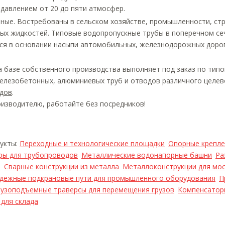
давлением от 20 до пяти атмосфер.
ные. Востребованы в сельском хозяйстве, промышленности, ст
ных жидкостей. Типовые водопропускные трубы в поперечном се
ся в основании насыпи автомобильных, железнодорожных дорог
 базе собственного производства выполняет под заказ по типо
елезобетонных, алюминиевых труб и отводов различного целев
дов
.
изводителю, работайте без посредников!
дукты:
Переходные и технологические площадки
Опорные креплен
ры для трубопроводов
Металлические водонапорные башни
Ра
и
Сварные конструкции из металла
Металлоконструкции для мо
дежные подкрановые пути для промышленного оборудования
П
рузоподъемные траверсы для перемещения грузов
Компенсатор
для склада