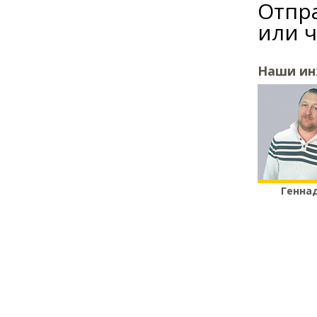
Отпра
или 
Наши и
Генна