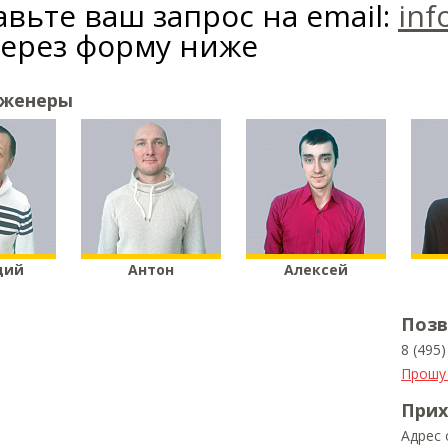
вьте ваш запрос на email:
inf
через форму ниже
нженеры
дий
Антон
Алексей
Позв
8 (495
Прошу
Прих
Адрес