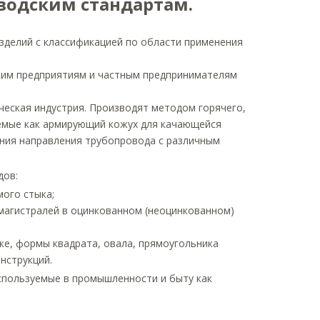
водским стандартам.
зделий с классификацией по области применения
ским предприятиям и частным предпринимателям
ческая индустрия. Производят методом горячего,
яемые как армирующий кожух для качающейся
ения направления трубопровода с различным
дов:
ого стыка;
 магистралей в оцинкованном (неоцинкованном)
же, формы квадрата, овала, прямоугольника
нструкций.
пользуемые в промышленности и быту как