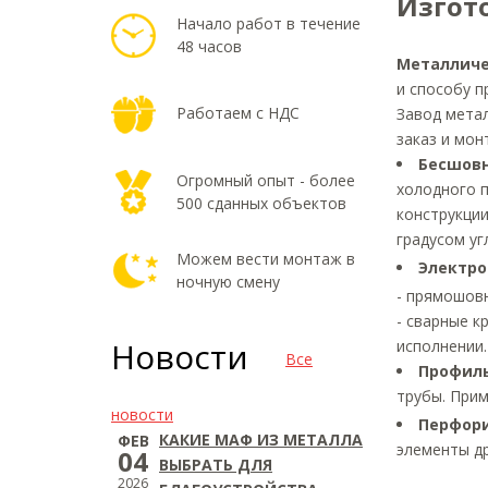
Изгот
Начало работ в течение
48 часов
Металличе
и способу п
Работаем с НДС
Завод мета
заказ и мон
Бесшов
Огромный опыт - более
холодного 
500 сданных объектов
конструкции
градусом уг
Можем вести монтаж в
Электро
ночную смену
- прямошов
- сварные к
Новости
исполнении.
Все
Профил
трубы. Прим
новости
Перфор
КАКИЕ МАФ ИЗ МЕТАЛЛА
ФЕВ
элементы д
04
ВЫБРАТЬ ДЛЯ
2026