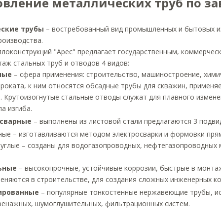
овление металлических труб по за
ские трубы
– востребованный вид промышленных и бытовых и
роизводства.
ллоконструкций "Арес" предлагает государственным, коммерче
таж стальных труб и отводов 4 видов:
ные
– сфера применения: строительство, машиностроение, хими
проката, к ним относятся обсадные трубы для скважин, примен
. Крутоизогнутые стальные отводы служат для плавного измен
ла изгиба.
сварные
– выполнены из листовой стали предлагаются 3 подви
ные – изготавливаются методом электросварки и формовки прям
руглые – созданы для водогазопроводных, нефтегазопроводных
ьные
– высокопрочные, устойчивые коррозии, быстрые в монта
еняются в строительстве, для создания сложных инженерных ко
ированные
– популярные тонкостенные нержавеющие трубы, ис
ренажных, шумоглушительных, фильтрационных систем.