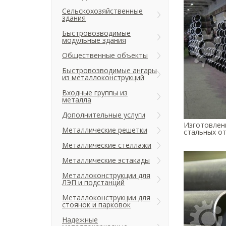
Сельскохозяйственные
здания
Быстровозводимые
модульные здания
Общественные объекты
Быстровозводимые ангары
из металлоконструкций
Входные группы из
металла
Дополнительные услуги
Изготовлен
Металлические решетки
стальных от
Металлические стеллажи
Металлические эстакады
Металлоконструкции для
ЛЭП и подстанций
Металлоконструкции для
стоянок и парковок
Надежные