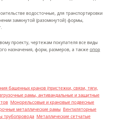
роительстве водосточные, для транспортировки
чении замкнутой (разомкнутой) формы,
.
вому проекту, чертежам покупателя все виды
ого назначения, форм, размеров, а также
опор
ия башенных кранов (пристежки, связи, тяги,
згрузочные рамы, антивандальные и защитные
стов
Монорельсовые и крановые подвесные
рочные металлические рамы
Вентиляторные
ы трубопровода
Металлические сетчатые