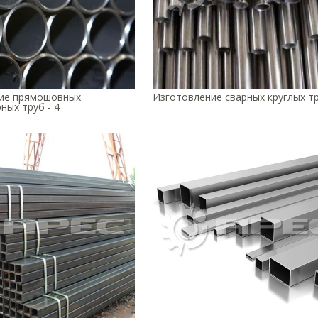
ие прямошовных
Изготовление сварных круглых тр
ных труб - 4