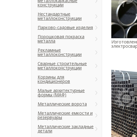
металлокаркасные
конструкции
Нестандартные
металлоконструкции
Парково-садовые изделия
Порошковая покраска
металла
Изготовлен
электросвар
Рекламные
металлоконструкции
Сварные строительные
металлоконструкции
Корзины для
кондиционеров
Малые архитектурные
формы (МАФ)
Металлические ворота
Металлические емкости и
резервуары
Металлические закладные
детали