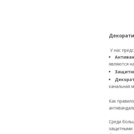
Декорати
У нас предс
Антива
являются н
Защит
Декора
канальная 
Как правило
антивандаль
Среди боль
защитными 