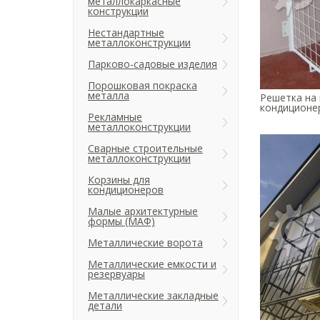
металлокаркасные
конструкции
Нестандартные
металлоконструкции
Парково-садовые изделия
Порошковая покраска
металла
Решетка на
кондиционер
Рекламные
металлоконструкции
Сварные строительные
металлоконструкции
Корзины для
кондиционеров
Малые архитектурные
формы (МАФ)
Металлические ворота
Металлические емкости и
резервуары
Металлические закладные
детали