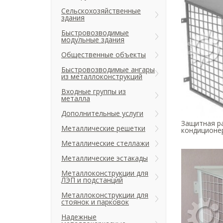
Сельскохозяйственные
здания
Быстровозводимые
модульные здания
Общественные объекты
Быстровозводимые ангары
из металлоконструкций
Входные группы из
металла
Дополнительные услуги
Защитная р
Металлические решетки
кондиционер
Металлические стеллажи
Металлические эстакады
Металлоконструкции для
ЛЭП и подстанций
Металлоконструкции для
стоянок и парковок
Надежные