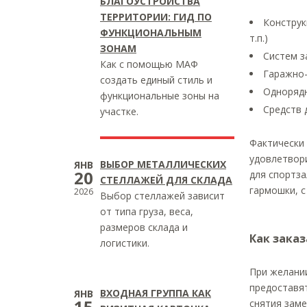
БЛАГОУСТРОЙСТВА
ТЕРРИТОРИИ: ГИД ПО
Конструк
ФУНКЦИОНАЛЬНЫМ
т.п.)
ЗОНАМ
Систем з
Как с помощью МАФ
Гаражно-
создать единый стиль и
Однорядн
функциональные зоны на
Средств 
участке.
Фактически 
удовлетвори
ВЫБОР МЕТАЛЛИЧЕСКИХ
ЯНВ
20
для спортза
СТЕЛЛАЖЕЙ ДЛЯ СКЛАДА
гармошки, 
2026
Выбор стеллажей зависит
от типа груза, веса,
размеров склада и
Как зака
логистики.
При желани
предоставят
ВХОДНАЯ ГРУППА КАК
ЯНВ
15
снятия зам