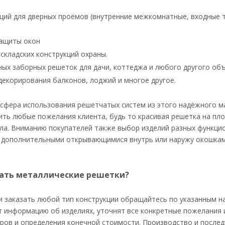
ций для дверных проёмов (внутренние межкомнатные, входные 
ащиты окон
складских конструкций охраны.
ых заборных решеток для дачи, коттеджа и любого другого объ
декорирования балконов, лоджий и многое другое.
сфера использования решетчатых систем из этого надёжного м
ть любые пожелания клиента, будь то красивая решетка на пло
ла. Вниманию покупателей также выбор изделий разных функцио
с дополнительными открывающимися внутрь или наружу окошками
зать металлические решетки?
и заказать любой тип конструкции обращайтесь по указанным н
 информацию об изделиях, уточнят все конкретные пожелания и
еров и определения конечной стоимости. Производство и посл