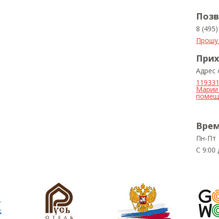
Позв
8 (495
Прошу
Прих
Адрес
119331
Марии 
помещ.
Врем
Пн-Пт
С 9:00 