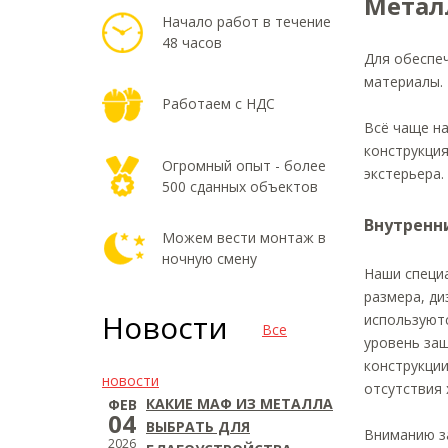
Метал
Начало работ в течение
48 часов
Для обеспе
материалы.
Работаем с НДС
Всё чаще н
конструкци
Огромный опыт - более
экстерьера.
500 сданных объектов
Внутренн
Можем вести монтаж в
ночную смену
Наши специ
размера, ди
Новости
используют
Все
уровень защ
конструкци
новости
отсутствия 
КАКИЕ МАФ ИЗ МЕТАЛЛА
ФЕВ
04
ВЫБРАТЬ ДЛЯ
Вниманию з
2026