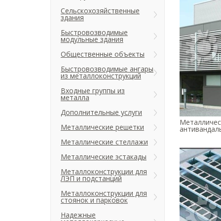
Сельскохозяйственные
здания
Быстровозводимые
модульные здания
Общественные объекты
Быстровозводимые ангары
из металлоконструкций
Входные группы из
металла
Дополнительные услуги
Металличес
Металлические решетки
антивандаль
Металлические стеллажи
Металлические эстакады
Металлоконструкции для
ЛЭП и подстанций
Металлоконструкции для
стоянок и парковок
Надежные