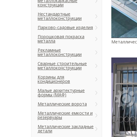
металлокаркасные
конструкции
Нестандартные
металлоконструкции
Парково-садовые изделия
Порошковая покраска
металла
Металлическ
Рекламные
металлоконструкции
Сварные строительные
металлоконструкции
Корзины для
кондиционеров
Малые архитектурные
формы (МАФ)
Металлические ворота
Металлические емкости и
резервуары
Металлические закладные
детали