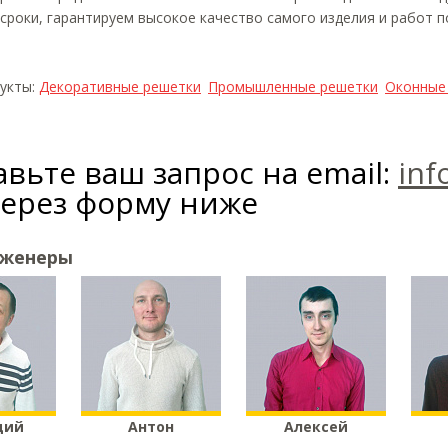
роки, гарантируем высокое качество самого изделия и работ п
дукты:
Декоративные решетки
Промышленные решетки
Оконные
вьте ваш запрос на email:
inf
через форму ниже
нженеры
дий
Антон
Алексей