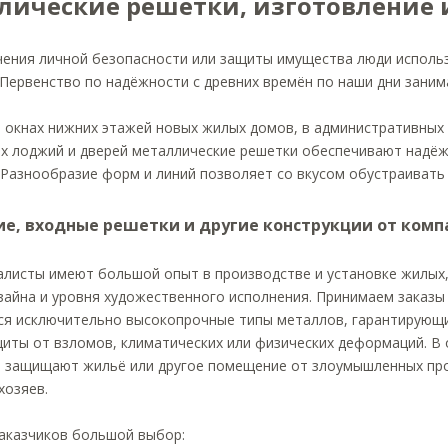
лические решетки, изготовление 
чения личной безопасности или защиты имущества люди исполь
 Первенство по надёжности с древних времён по наши дни зани
а окнах нижних этажей новых жилых домов, в административных
ях лоджий и дверей металлические решетки обеспечивают надё
 Разнообразие форм и линий позволяет со вкусом обустраивать
ие, входные решетки и другие конструкции от комп
алисты имеют большой опыт в производстве и установке жилых
зайна и уровня художественного исполнения. Принимаем заказы
ся исключительно высокопрочные типы металлов, гарантирующ
иты от взломов, климатических или физических деформаций. В
и защищают жильё или другое помещение от злоумышленных прон
хозяев.
аказчиков большой выбор: