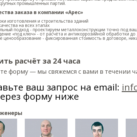
 крупных промышленных партий.
ства заказа в компании «Арес»
оки изготовления и строительства зданий
качества на всех этапах
альный подход - проектируем металлоконструкции точно под ва
ение «под ключ» - от расчёта и антикоррозийной обработки д
е ценообразование - фиксированная стоимость в договоре, ник
ть расчёт за 24 часа
те форму — мы свяжемся с вами в течении ч
вьте ваш запрос на email:
inf
через форму ниже
нженеры