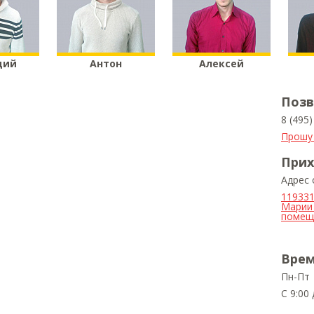
дий
Антон
Алексей
Позв
8 (495
Прошу
Прих
Адрес
119331
Марии 
помещ.
Врем
Пн-Пт
С 9:00 