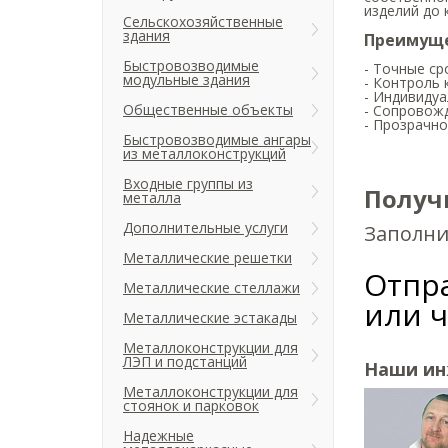
изделий до
Сельскохозяйственные
здания
Преимуще
Быстровозводимые
- Точные ср
модульные здания
- Контроль 
- Индивиду
Общественные объекты
- Сопровожд
- Прозрачно
Быстровозводимые ангары
из металлоконструкций
Входные группы из
Получи
металла
Дополнительные услуги
Заполни
Металлические решетки
Отпра
Металлические стеллажи
или 
Металлические эстакады
Металлоконструкции для
ЛЭП и подстанций
Наши и
Металлоконструкции для
стоянок и парковок
Надежные