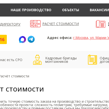
НАШЕ ПРОИЗВОДСТВО
ОБЪЕКТЫ
ВАКАНСИИ
РАСЧЕТ СТОИМОСТИ
 ДИРЕКТОРУ
Адрес офиса:
г.Москва, ул. Марии У
16
Кадровые бригады
Офиц
 нас есть СРО
монтажников
дого
Расчёт стоимости
т стоимости
ить точную стоимость заказа на производство и строительств
собенности проекта: сложность геометрии, требуемые нагрузки,
му производству и прямым поставкам сырья мы предлагаем гибк