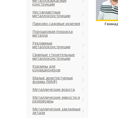
металлокаркасные
конструкции
Нестандартные
металлоконструкции
Парково-садовые изделия
Генна
Порошковая покраска
металла
Рекламные
металлоконструкции
Сварные строительные
металлоконструкции
Корзины для
кондиционеров
Малые архитектурные
формы (МАФ)
Металлические ворота
Металлические емкости и
резервуары
Металлические закладные
детали