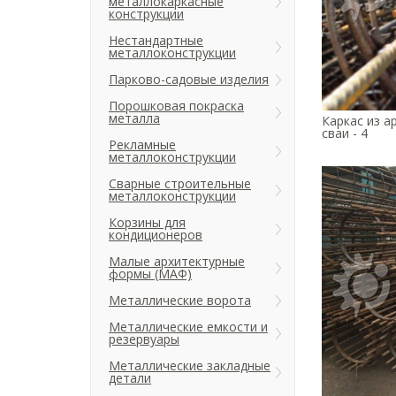
металлокаркасные
конструкции
Нестандартные
металлоконструкции
Парково-садовые изделия
Порошковая покраска
металла
Каркас из 
сваи - 4
Рекламные
металлоконструкции
Сварные строительные
металлоконструкции
Корзины для
кондиционеров
Малые архитектурные
формы (МАФ)
Металлические ворота
Металлические емкости и
резервуары
Металлические закладные
детали