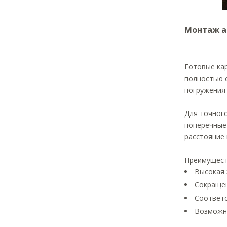
Монтаж а
Готовые кар
полностью 
погружения 
Для точног
поперечные
расстояние 
Преимущест
Высокая 
Сокращен
Соответс
Возможно