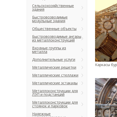
Сельскохозяйственные
здания
Быстровозводимые
модульные здания
Общественные объекты
Быстровозводимые ангары
из металлоконструкций
Входные группы из
металла
Дополнительные услуги
Каркасы бур
Металлические решетки
Металлические стеллажи
Металлические эстакады
Металлоконструкции для
ЛЭП и подстанций
Металлоконструкции для
стоянок и парковок
Надежные