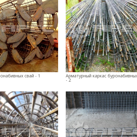
онабивных свай - 1
Арматурный каркас буронабивных
- 2