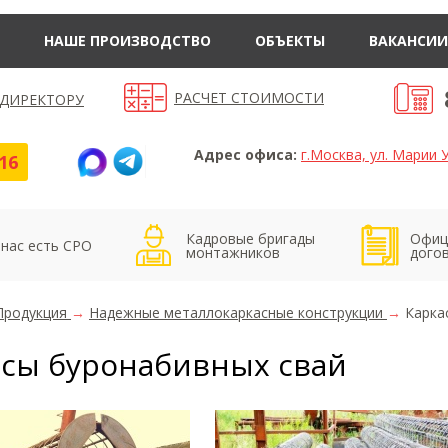
НАШЕ ПРОИЗВОДСТВО
ОБЪЕКТЫ
ВАКАНСИИ
РАСЧЕТ СТОИМОСТИ
 ДИРЕКТОРУ
Адрес офиса:
г.Москва, ул. Марии У
16
Кадровые бригады
Офиц
 нас есть СРО
монтажников
дого
Продукция
→
Надежные металлокаркасные конструкции
→
Карка
асы буронабивных свай