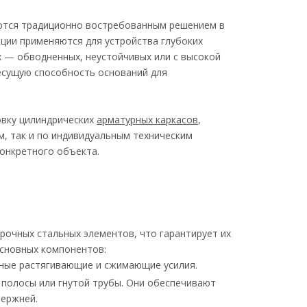
тся традиционно востребованным решением в
ции применяются для устройства глубоких
х — обводненных, неустойчивых или с высокой
есущую способность оснований для
овку цилиндрических
арматурных каркасов
,
м, так и по индивидуальным техническим
конкретного объекта.
рочных стальных элементов, что гарантирует их
основных компонентов:
вные растягивающие и сжимающие усилия.
 полосы или гнутой трубы. Они обеспечивают
тержней.