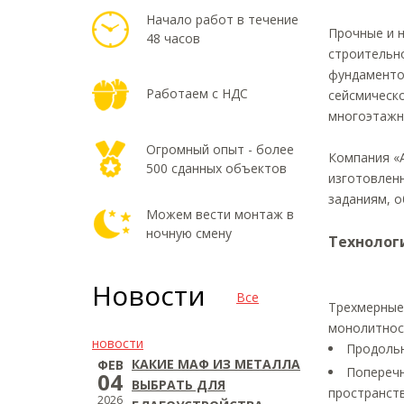
Начало работ в течение
Прочные и 
48 часов
строительн
фундаментов
Работаем с НДС
сейсмическ
многоэтажн
Огромный опыт - более
Компания «
500 сданных объектов
изготовленн
заданиям, о
Можем вести монтаж в
ночную смену
Технолог
Новости
Все
Трехмерные 
монолитност
новости
Продольн
КАКИЕ МАФ ИЗ МЕТАЛЛА
ФЕВ
Поперечн
04
ВЫБРАТЬ ДЛЯ
пространст
2026