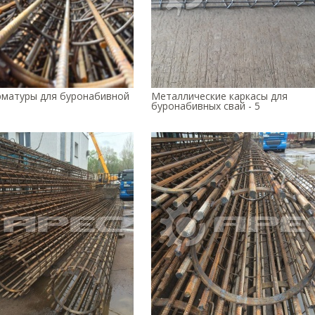
арматуры для буронабивной
Металлические каркасы для
буронабивных свай - 5