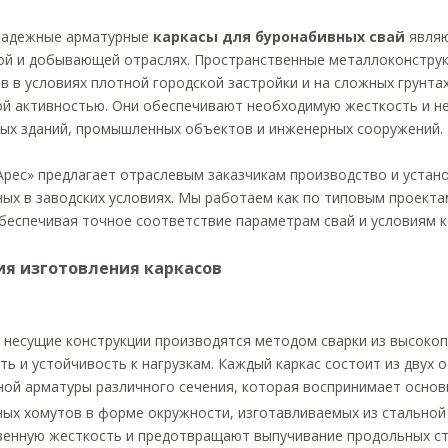
надежные арматурные
каркасы для буронабивных свай
являю
ой и добывающей отраслях. Пространственные металлоконструк
 в условиях плотной городской застройки и на сложных грунта
ой активностью. Они обеспечивают необходимую жесткость и н
ых зданий, промышленных объектов и инженерных сооружений.
Арес» предлагает отраслевым заказчикам производство и устан
ых в заводских условиях. Мы работаем как по типовым проекта
беспечивая точное соответствие параметрам свай и условиям 
ия изготовления каркасов
несущие конструкции производятся методом сварки из высокоп
ь и устойчивость к нагрузкам. Каждый каркас состоит из двух 
ой арматуры различного сечения, которая воспринимает осно
ых хомутов в форме окружности, изготавливаемых из стальной
венную жесткость и предотвращают выпучивание продольных с