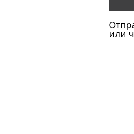
Отпра
или 