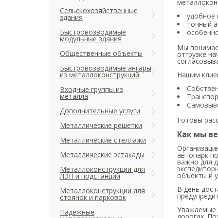
металлоконс
Сельскохозяйственные
удобное 
здания
точный а
Быстровозводимые
особенно
модульные здания
Мы понимаем
Общественные объекты
отгрузке на
согласовыва
Быстровозводимые ангары
из металлоконструкций
Нашим клие
Собстве
Входные группы из
металла
Транспор
Самовыв
Дополнительные услуги
Готовы рас
Металлические решетки
Как мы в
Металлические стеллажи
Организаци
Металлические эстакады
автопарк по
важно для д
экспедитор
Металлоконструкции для
объекты и у
ЛЭП и подстанций
В день дост
Металлоконструкции для
предупредит
стоянок и парковок
Уважаемые з
Надежные
дорогах. По