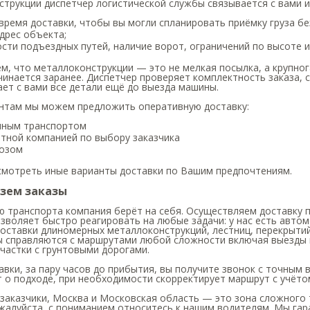
трукции диспетчер логистической службы связывается с вами и
время доставки, чтобы вы могли спланировать приёмку груза бе
дрес объекта;
сти подъездных путей, наличие ворот, ограничений по высоте и
, что металлоконструкции — это не мелкая посылка, а крупног
чинается заранее. Диспетчер проверяет комплектность заказа, 
ет с вами все детали ещё до выезда машины.
нтам мы можем предложить оперативную доставку:
нным транспортом
тной компанией по выбору заказчика
озом
смотреть иные варианты доставки по Вашим предпочтениям.
езем заказы
ю транспорта компания берёт на себя. Осуществляем доставку 
зволяет быстро реагировать на любые задачи: у нас есть авто
оставки длиномерных металлоконструкций, лестниц, перекрытий
ы справляются с маршрутами любой сложности включая выезды
частки с грунтовыми дорогами.
авки, за пару часов до прибытия, вы получите звонок с точным
 о подходе, при необходимости скорректирует маршрут с учёт
аказчики, Москва и Московская область — это зона сложного 
жалуйста, с пониманием относитесь к нашим водителям. Мы гар