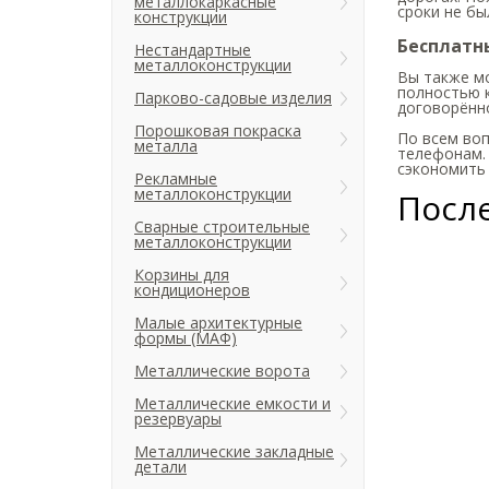
металлокаркасные
сроки не бы
конструкции
Бесплатн
Нестандартные
металлоконструкции
Вы также мо
полностью 
Парково-садовые изделия
договорённо
Порошковая покраска
По всем во
металла
телефонам.
сэкономить 
Рекламные
металлоконструкции
Посл
Сварные строительные
металлоконструкции
Корзины для
кондиционеров
Малые архитектурные
формы (МАФ)
Металлические ворота
Металлические емкости и
резервуары
Металлические закладные
детали