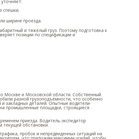
 уточняет:
з спешки;
ли ширине проезда.
абаритный и тяжёлый груз. Поэтому подготовка к
сверяет позиции по спецификации и
по Москве и Московской области. Собственный
мобили разной грузоподъёмности, что особенно
 и закладных деталей. Опытные водители-
 на промышленные площадки, строящиеся
 временем приезда. Водитель-экспедитор
ом текущей обстановки.
трафика, пробок и непредвиденных ситуаций на
антируем, что приложим максимум усилий, чтобы