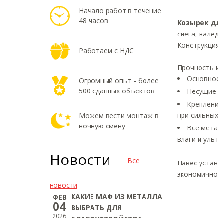
Начало работ в течение
48 часов
Козырек д
снега, нале
Конструкци
Работаем с НДС
Прочность 
Основное
Огромный опыт - более
500 сданных объектов
Несущие 
Креплени
при сильных
Можем вести монтаж в
ночную смену
Все мета
влаги и уль
Новости
Все
Навес устан
экономично
новости
КАКИЕ МАФ ИЗ МЕТАЛЛА
ФЕВ
04
ВЫБРАТЬ ДЛЯ
2026