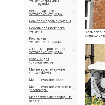
металлокаркасные
конструкции
Нестандартные
металлоконструкции
Парково-садовые изделия
Порошковая покраска
металла
Козырёк вн
кондиционер
Рекламные
металлоконструкции
Сварные строительные
металлоконструкции
Корзины для
кондиционеров
Малые архитектурные
формы (МАФ)
Металлические ворота
Металлические емкости и
резервуары
Металлические закладные
детали