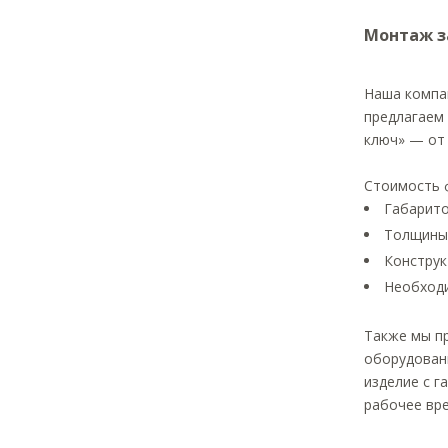
Монтаж з
Наша компан
предлагаем 
ключ» — от
Стоимость 
Габарито
Толщины 
Конструк
Необходи
Также мы п
оборудовани
изделие с г
рабочее вре