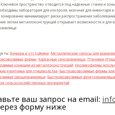
Ключевое пространство отводится под надежные станки и зоны
обходимы лаборатория для контроля, моечная для инвентаря и
 зонирование минимизирует риски распространения заболеваний
ие легких металлоконструкций открывает возможности и для во
ранилище
дукты:
Бункера и отстойники
Металлические силосы для хранени
овозводимые фермы
Каркасные сенохранилища
Птичники (пти
одимые конюшни из металлоконструкций
Кроликофермы (кроль
кие курятники для птицеводства
Быстровозводимые фермы для
водимые овощехранилища
Быстровозводимые фруктохранилищ
для сельскохозяйственных предприятий
вьте ваш запрос на email:
inf
через форму ниже