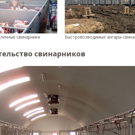
пленные свинарники
Быстровозводимые ангары-свина
тельство свинарников