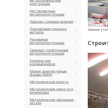
металлокаркасные
конструкции
Нестандартные
металлоконструкции
Парково-садовые изделия
Порошковая покраска
Зимние уте
металла
Рекламные
Строи
металлоконструкции
Сварные строительные
металлоконструкции
Корзины для
кондиционеров
Малые архитектурные
формы (МАФ)
Металлические ворота
Металлические емкости и
резервуары
Металлические закладные
детали