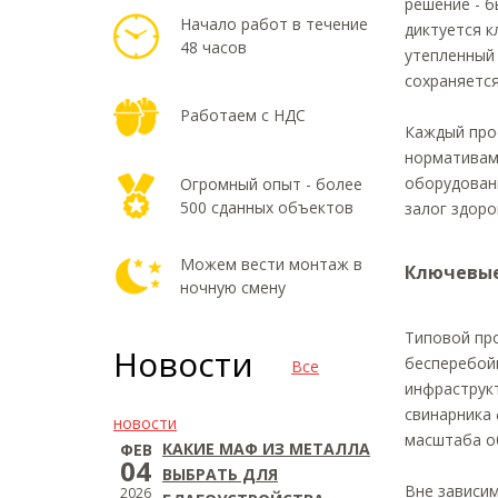
решение - б
Начало работ в течение
диктуется к
48 часов
утепленный
сохраняется
Работаем с НДС
Каждый про
нормативам
оборудовани
Огромный опыт - более
500 сданных объектов
залог здоро
Можем вести монтаж в
Ключевые
ночную смену
Типовой пр
Новости
бесперебой
Все
инфраструк
свинарника 
новости
масштаба о
КАКИЕ МАФ ИЗ МЕТАЛЛА
ФЕВ
04
ВЫБРАТЬ ДЛЯ
Вне зависи
2026