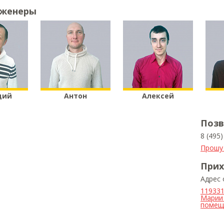
нженеры
дий
Антон
Алексей
Позв
8 (495
Прошу
Прих
Адрес
119331
Марии 
помещ.