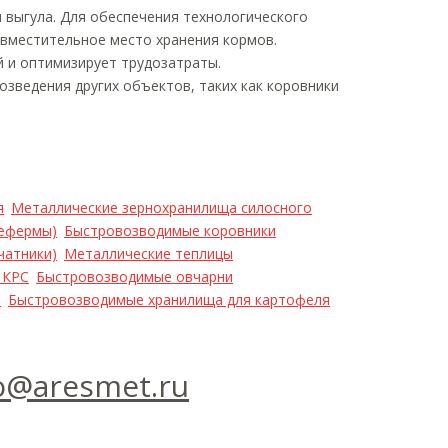
 выгула. Для обеспечения технологического
 вместительное место хранения кормов.
 и оптимизирует трудозатраты.
зведения других объектов, таких как коровники
я
Металлические зернохранилища силосного
цефермы)
Быстровозводимые коровники
чатники)
Металлические теплицы
 КРС
Быстровозводимые овчарни
а
Быстровозводимые хранилища для картофеля
o@aresmet.ru