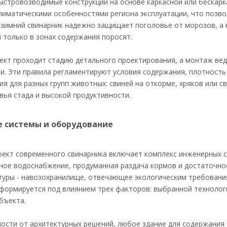
ыстровозводимые конструкции на основе каркасной или бескар
лиматическими особенностями региона эксплуатации, что позв
 зимний свинарник надежно защищает поголовье от морозов, а
 только в зонах содержания поросят.
ект проходит стадию детального проектирования, а монтаж вед
и. Эти правила регламентируют условия содержания, плотност
я для разных групп животных: свиней на откорме, хряков или с
вья стада и высокой продуктивности.
 системы и оборудование
оект современного свинарника включает комплекс инженерных с
ное водоснабжение, продуманная раздача кормов и достаточно
туры - навозохранилище, отвечающее экологическим требовани
формируется под влиянием трех факторов: выбранной технолог
бъекта.
мости от архитектурных решений, любое здание для содержания