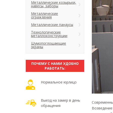
Металлические козырьки,
навесы, заборы
Металлические
ограждения
Металлические пандусы
Технологические
металлоконструкции
Шумопоглощающие
экраны
ПОЧЕМУ С НАМИ УДОБНО
РАБОТАТЬ:
Нормальное юрлицо
Выезд на замер в день
Современны
обращения
Возведение 