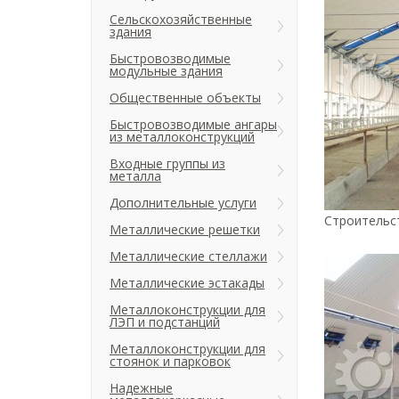
Сельскохозяйственные
здания
Быстровозводимые
модульные здания
Общественные объекты
Быстровозводимые ангары
из металлоконструкций
Входные группы из
металла
Дополнительные услуги
Строительс
Металлические решетки
Металлические стеллажи
Металлические эстакады
Металлоконструкции для
ЛЭП и подстанций
Металлоконструкции для
стоянок и парковок
Надежные