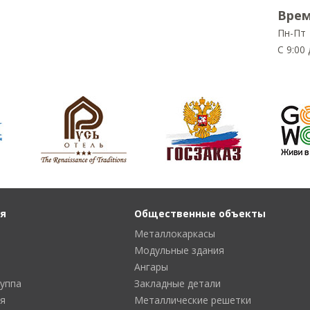
Врем
Пн-Пт
С 9:00 
я
Общественные объекты
Металлокаркасы
Модульные здания
Ангары
руппа
Закладные детали
я
Металлические решетки