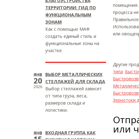
БЛАГОУСТРОЙСТВА
помещения. 
ТЕРРИТОРИИ: ГИД ПО
процесса не
ФУНКЦИОНАЛЬНЫМ
Правильное
ЗОНАМ
Использован
Как с помощью МАФ
или овощех
создать единый стиль и
функциональные зоны на
участке.
Другие про
типа
Быстр
ВЫБОР МЕТАЛЛИЧЕСКИХ
ЯНВ
20
Быстровозв
СТЕЛЛАЖЕЙ ДЛЯ СКЛАДА
Металличес
2026
Выбор стеллажей зависит
Быстровоз
от типа груза, веса,
Зернотоки 
размеров склада и
логистики.
Отпра
или 
ВХОДНАЯ ГРУППА КАК
ЯНВ
15