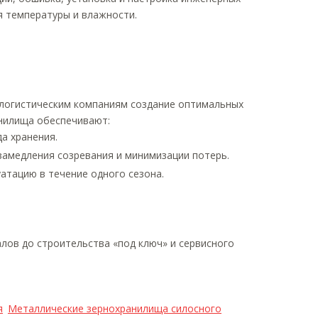
я температуры и влажности.
 логистическим компаниям создание оптимальных
анилища обеспечивают:
а хранения.
 замедления созревания и минимизации потерь.
атацию в течение одного сезона.
лов до строительства «под ключ» и сервисного
я
Металлические зернохранилища силосного