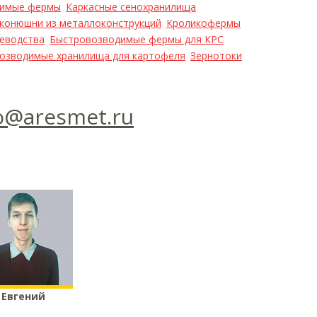
димые фермы
Каркасные сенохранилища
конюшни из металлоконструкций
Кроликофермы
цеводства
Быстровозводимые фермы для КРС
озводимые хранилища для картофеля
Зернотоки
o@aresmet.ru
Евгений