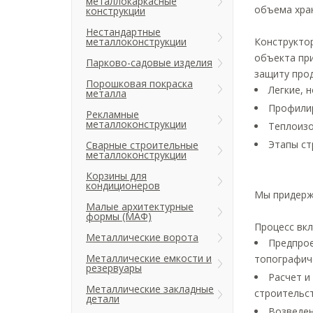
металлокаркасные
объема хра
конструкции
Нестандартные
металлоконструкции
Конструкто
объекта пр
Парково-садовые изделия
защиту прод
Порошковая покраска
Легкие, 
металла
Профилир
Рекламные
металлоконструкции
Теплоизо
Этапы ст
Сварные строительные
металлоконструкции
Корзины для
кондиционеров
Мы придержи
Малые архитектурные
формы (МАФ)
Процесс вк
Металлические ворота
Предпрое
Металлические емкости и
топографиче
резервуары
Расчет и
Металлические закладные
строительст
детали
Возведен