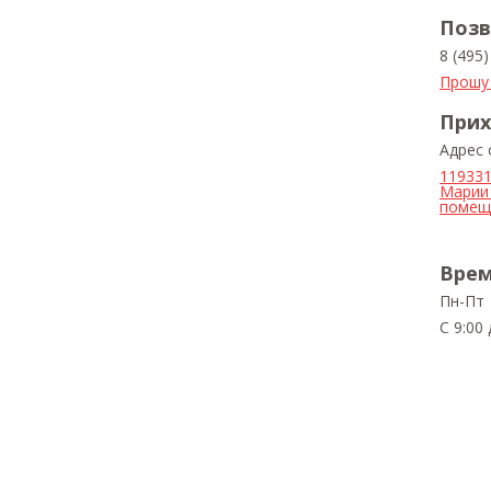
Позв
8 (495
Прошу
Прих
Адрес
119331
Марии 
помещ.
Врем
Пн-Пт
С 9:00 