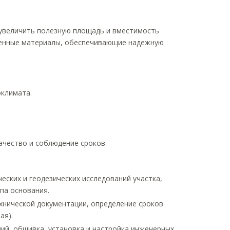
увеличить полезную площадь и вместимость
менные материалы, обеспечивающие надежную
климата.
ачество и соблюдение сроков.
ских и геодезических исследований участка,
па основания.
хнической документации, определение сроков
ая).
ий, обшивка, установка и настройка инженерных