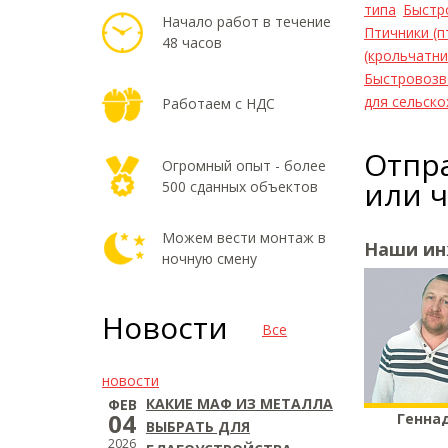
типа
Быстр
Начало работ в течение
Птичники (
48 часов
(крольчатни
Быстровозв
для сельск
Работаем с НДС
Отпра
Огромный опыт - более
или 
500 сданных объектов
Можем вести монтаж в
Наши и
ночную смену
Новости
Все
новости
КАКИЕ МАФ ИЗ МЕТАЛЛА
ФЕВ
04
Генна
ВЫБРАТЬ ДЛЯ
2026