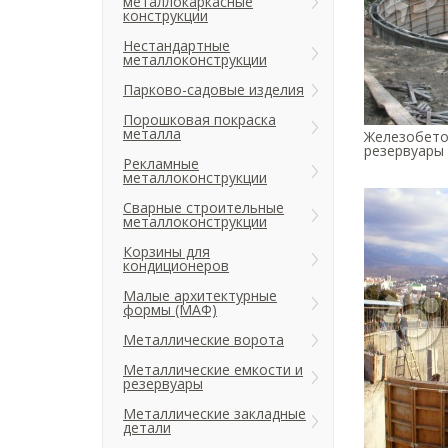
металлокаркасные
конструкции
Нестандартные
металлоконструкции
Парково-садовые изделия
Порошковая покраска
металла
Железобето
резервуары 
Рекламные
металлоконструкции
Сварные строительные
металлоконструкции
Корзины для
кондиционеров
Малые архитектурные
формы (МАФ)
Металлические ворота
Металлические емкости и
резервуары
Металлические закладные
детали