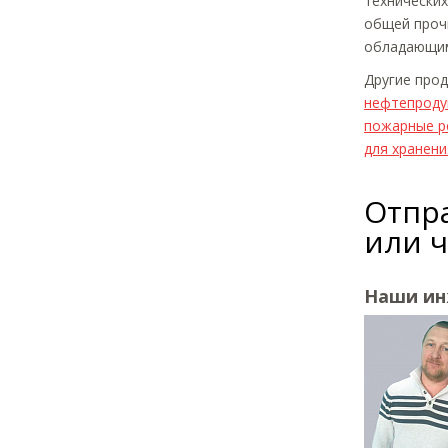
технических
общей проч
обладающим
Другие про
нефтепроду
пожарные р
для хранен
Отпра
или 
Наши и