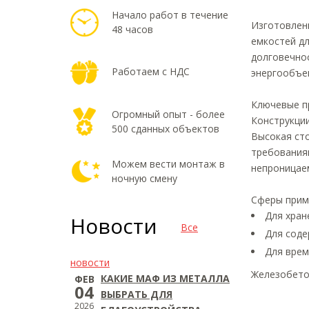
Начало работ в течение
Изготовле
48 часов
емкостей дл
долговечнос
Работаем с НДС
энергообъе
Ключевые п
Огромный опыт - более
Конструкции
500 сданных объектов
Высокая ст
требованиям
Можем вести монтаж в
непроницае
ночную смену
Сферы прим
Для хран
Новости
Все
Для соде
Для врем
новости
Железобето
КАКИЕ МАФ ИЗ МЕТАЛЛА
ФЕВ
04
ВЫБРАТЬ ДЛЯ
2026