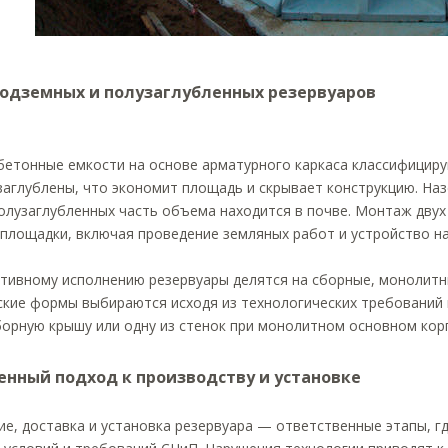
одземных и полузаглубленных резервуаров
бетонные емкости на основе арматурного каркаса классифициру
заглублены, что экономит площадь и скрывает конструкцию. На
полузаглубленных часть объема находится в почве. Монтаж дву
 площадки, включая проведение земляных работ и устройство н
ктивному исполнению резервуары делятся на сборные, монолит
ские формы выбираются исходя из технологических требований 
орную крышу или одну из стенок при монолитном основном корп
енный подход к производству и установке
е, доставка и установка резервуара — ответственные этапы, г