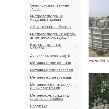
Сельскохозяйственные
здания
Быстровозводимые
модульные здания
Общественные объекты
Быстровозводимые ангары
из металлоконструкций
Входные группы из
металла
Дополнительные услуги
Железобето
Металлические решетки
Металлические стеллажи
Металлические эстакады
Металлоконструкции для
ЛЭП и подстанций
Металлоконструкции для
стоянок и парковок
Надежные