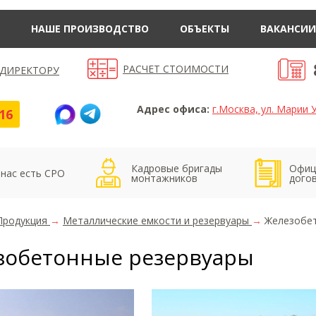
НАШЕ ПРОИЗВОДСТВО
ОБЪЕКТЫ
ВАКАНСИИ
РАСЧЕТ СТОИМОСТИ
 ДИРЕКТОРУ
Адрес офиса:
г.Москва, ул. Марии У
16
Кадровые бригады
Офиц
 нас есть СРО
монтажников
дого
Продукция
→
Металлические емкости и резервуары
→
Железобе
зобетонные резервуары