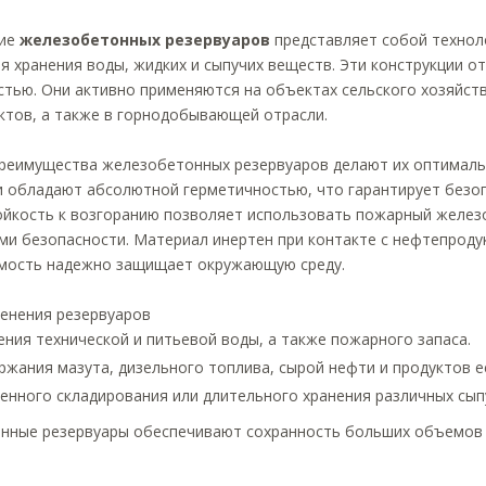
ние
железобетонных резервуаров
представляет собой технол
я хранения воды, жидких и сыпучих веществ. Эти конструкции 
тью. Они активно применяются на объектах сельского хозяйств
ктов, а также в горнодобывающей отрасли.
реимущества железобетонных резервуаров делают их оптималь
 обладают абсолютной герметичностью, что гарантирует безоп
ойкость к возгоранию позволяет использовать пожарный желез
и безопасности. Материал инертен при контакте с нефтепроду
мость надежно защищает окружающую среду.
енения резервуаров
ения технической и питьевой воды, а также пожарного запаса.
ржания мазута, дизельного топлива, сырой нефти и продуктов е
енного складирования или длительного хранения различных сып
нные резервуары обеспечивают сохранность больших объемов р