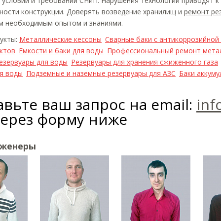
 условий и требований СНиП. Нарушения технологии приводят к
ности конструкции. Доверять возведение хранилищ и
ремонт ре
 необходимым опытом и знаниями.
дукты:
Металлические кессоны
Сварные баки с антикоррозийной
ктов
Емкости и баки для воды
Профессиональный ремонт метал
езервуары для воды
Резервуары для хранения сжиженного газа
ия воды
Подземные и наземные резервуары для АЗС
Баки аккуму
вьте ваш запрос на email:
inf
через форму ниже
нженеры