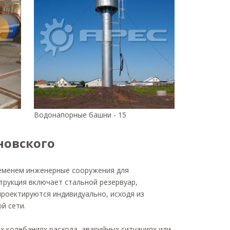
Водонапорные башни - 15
новского
еменем инженерные сооружения для
трукция включает стальной резервуар,
роектируются индивидуально, исходя из
й сети.
 колебаниях расхода, аварийных ситуациях или