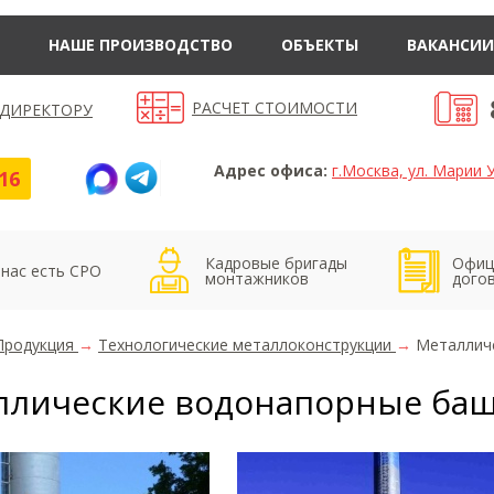
НАШЕ ПРОИЗВОДСТВО
ОБЪЕКТЫ
ВАКАНСИИ
РАСЧЕТ СТОИМОСТИ
 ДИРЕКТОРУ
Адрес офиса:
г.Москва, ул. Марии У
16
Кадровые бригады
Офиц
 нас есть СРО
монтажников
дого
Продукция
→
Технологические металлоконструкции
→
Металлич
ллические водонапорные ба