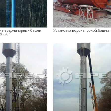
ие водонапорных башен
Установка водонапорной башни -
 - 4