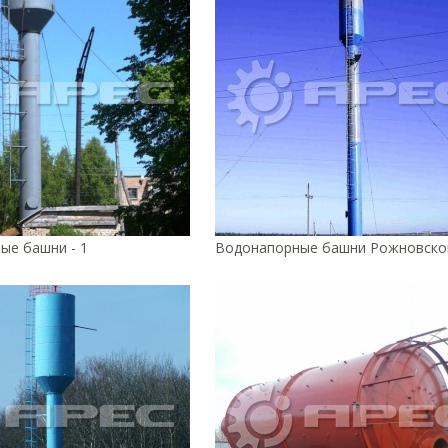
ые башни - 1
Водонапорные башни Рожновског