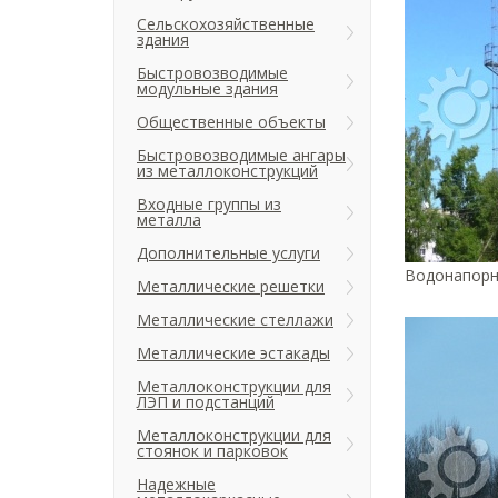
Сельскохозяйственные
здания
Быстровозводимые
модульные здания
Общественные объекты
Быстровозводимые ангары
из металлоконструкций
Входные группы из
металла
Дополнительные услуги
Водонапорн
Металлические решетки
Металлические стеллажи
Металлические эстакады
Металлоконструкции для
ЛЭП и подстанций
Металлоконструкции для
стоянок и парковок
Надежные