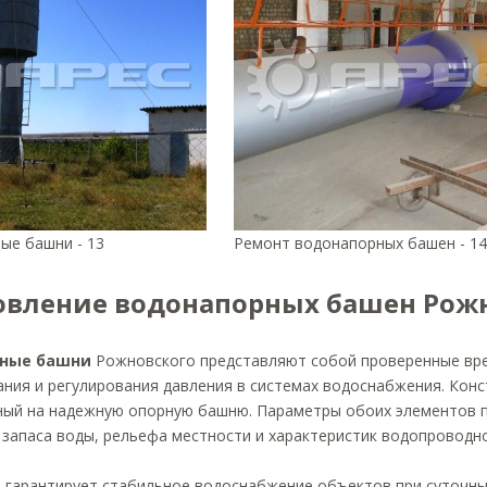
ые башни - 13
Ремонт водонапорных башен - 14
овление водонапорных башен Рож
ные башни
Рожновского представляют собой проверенные вр
ния и регулирования давления в системах водоснабжения. Конс
ный на надежную опорную башню. Параметры обоих элементов п
запаса воды, рельефа местности и характеристик водопроводно
 гарантирует стабильное водоснабжение объектов при суточных