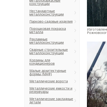
металлокаркасные
конструкции
Нестандартные
металлоконструкции
Парково-садовые изделия
Порошковая покраска
Изготовлен
металла
Рожновского
Рекламные
металлоконструкции
Сварные строительные
металлоконструкции
Корзины для
кондиционеров
Малые архитектурные
формы (МАФ)
Металлические ворота
Металлические емкости и
резервуары
Металлические закладные
детали