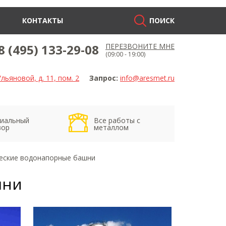
КОНТАКТЫ
ПОИСК
8 (495) 133-29-08
ПЕРЕЗВОНИТЕ МНЕ
(09:00 - 19:00)
льяновой, д. 11, пом. 2
Запрос:
info@aresmet.ru
иальный
Все работы с
вор
металлом
еские водонапорные башни
шни