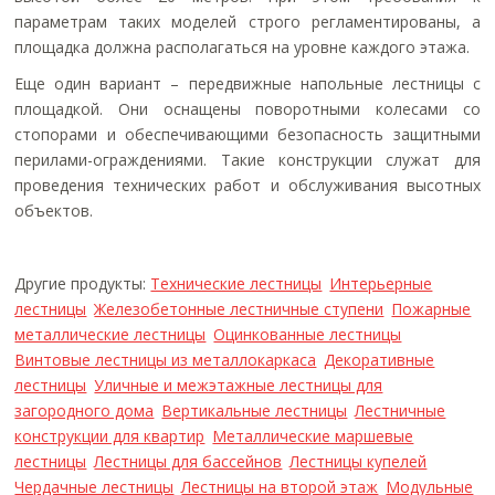
параметрам таких моделей строго регламентированы, а
площадка должна располагаться на уровне каждого этажа.
Еще один вариант – передвижные напольные лестницы с
площадкой. Они оснащены поворотными колесами со
стопорами и обеспечивающими безопасность защитными
перилами-ограждениями. Такие конструкции служат для
проведения технических работ и обслуживания высотных
объектов.
Другие продукты:
Технические лестницы
Интерьерные
лестницы
Железобетонные лестничные ступени
Пожарные
металлические лестницы
Оцинкованные лестницы
Винтовые лестницы из металлокаркаса
Декоративные
лестницы
Уличные и межэтажные лестницы для
загородного дома
Вертикальные лестницы
Лестничные
конструкции для квартир
Металлические маршевые
лестницы
Лестницы для бассейнов
Лестницы купелей
Чердачные лестницы
Лестницы на второй этаж
Модульные