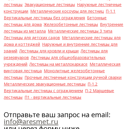
лестницы
Эвакуационные лестницы
Наружные лестничные
конструкции
Металлические косоуры для лестниц
П-1.1
Вертикальные лестницы без ограждения
Бетонные
лестницы для дома
Железобетонные лестницы
Внутренние
лестницы из металла
Металлические лестницы 3 типа
Лестницы для детских садов
Металлические лестницы для
дома и коттеджей
Наружные и внутренние лестницы для
зданий
Лестницы для кровли и крыши
Лестницы для
резервуаров
Лестницы для общеобразовательных
учреждений
Лестницы на металлокаркасе
Металлическая
винтовая лестница
Монолитные железобетонные
лестницы
Прочные лестничные конструкции ручной сварки
Металлические эвакуационные лестницы
П-1.2
Вертикальные лестницы с ограждением
П-2 Маршевые
лестницы
П1 - вертикальные лестницы
Отправьте ваш запрос на email:
info@aresmet.ru
или через форму ниже