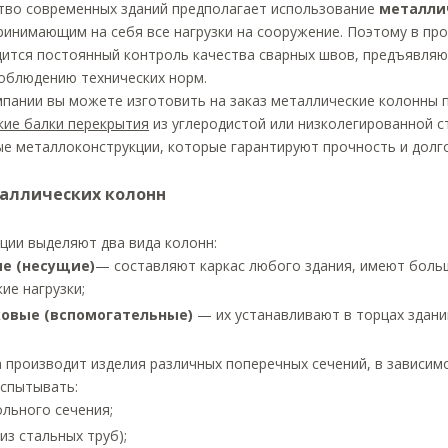
тво современных зданий предполагает использование
металли
ринимающим на себя все нагрузки на сооружение. Поэтому в пр
дится постоянный контроль качества сварных швов, предъявля
соблюдению технических норм.
мпании вы можете изготовить на заказ металлические колонны 
кие балки перекрытия
из углеродистой или низколегированной с
ые металлоконструкции, которые гарантируют прочность и долг
аллических колонн
ции выделяют два вида колонн:
е (несущие)
— составляют каркас любого здания, имеют боль
ие нагрузки;
овые (вспомогательные)
— их устанавливают в торцах здани
производит изделия различных поперечных сечений, в зависимо
испытывать:
льного сечения;
из стальных труб);