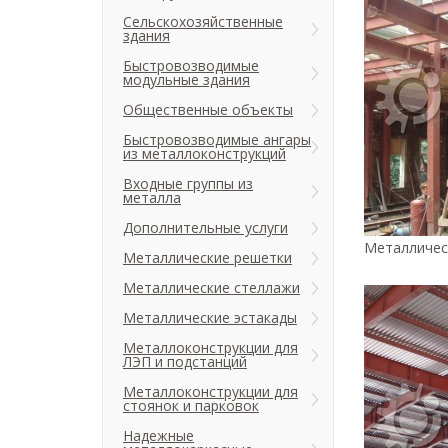
Сельскохозяйственные
здания
Быстровозводимые
модульные здания
Общественные объекты
Быстровозводимые ангары
из металлоконструкций
Входные группы из
металла
Дополнительные услуги
Металличес
Металлические решетки
Металлические стеллажи
Металлические эстакады
Металлоконструкции для
ЛЭП и подстанций
Металлоконструкции для
стоянок и парковок
Надежные