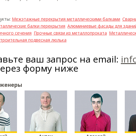
дукты:
Межэтажные перекрытия металлическими балками
Сварн
таллические балки перекрытия
Алюминиевые фасады для здани
ичного сечения
Прочные связи из металлопроката
Металличес
троительная подвесная люлька
вьте ваш запрос на email:
inf
через форму ниже
нженеры