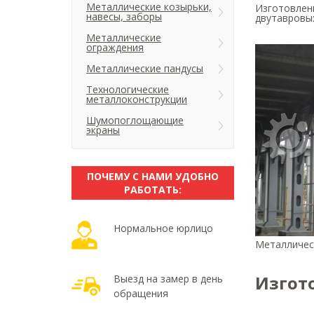
Металлические козырьки,
Изготовлен
навесы, заборы
двутавровых
Металлические
ограждения
Металлические пандусы
Технологические
металлоконструкции
Шумопоглощающие
экраны
ПОЧЕМУ С НАМИ УДОБНО
РАБОТАТЬ:
Нормальное юрлицо
Металличес
Изгот
Выезд на замер в день
обращения