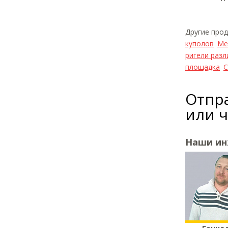
Другие про
куполов
Ме
ригели разл
площадка
С
Отпра
или 
Наши и