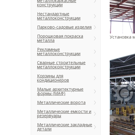
металлокаркасные
конструкции
Нестандартные
металлоконструкции
Парково-садовые изделия
Порошковая покраска
Установка м
металла
Рекламные
металлоконструкции
Сварные строительные
металлоконструкции
Корзины для
кондиционеров
Малые архитектурные
формы (МАФ)
Металлические ворота
Металлические емкости и
резервуары
Металлические закладные
детали