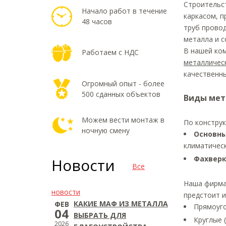
Строительс
Начало работ в течение
каркасом, п
48 часов
труб прово
металла и 
В нашей ко
Работаем с НДС
металличес
качественн
Огромный опыт - более
500 сданных объектов
Виды мет
Можем вести монтаж в
По конструк
ночную смену
Основны
климатическ
Фахверк
Новости
Все
Наша фирма 
новости
предстоит 
КАКИЕ МАФ ИЗ МЕТАЛЛА
ФЕВ
Прямоуго
04
ВЫБРАТЬ ДЛЯ
Круглые (
2026