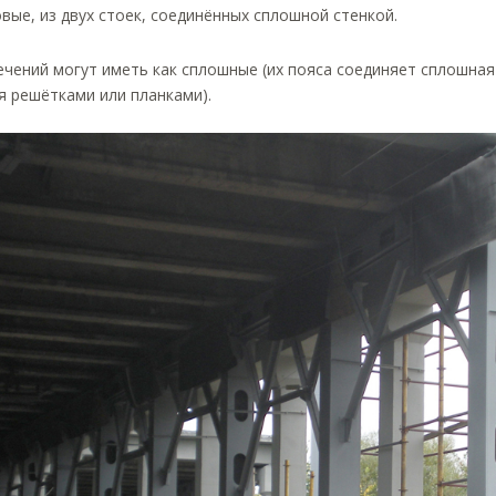
вые, из двух стоек, соединённых сплошной стенкой.
ечений могут иметь как сплошные (их пояса соединяет сплошная 
я решётками или планками).