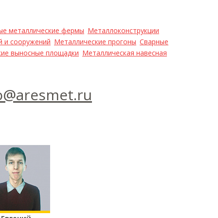
ые металлические фермы
Металлоконструкции
й и сооружений
Металлические прогоны
Сварные
кие выносные площадки
Металлическая навесная
o@aresmet.ru