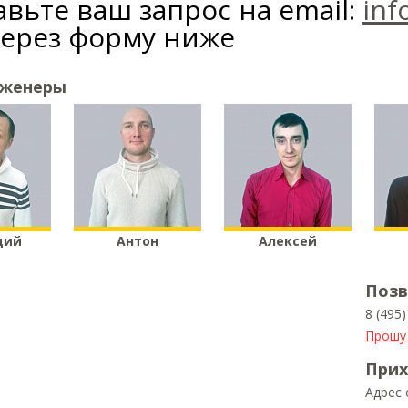
вьте ваш запрос на email:
inf
через форму ниже
нженеры
дий
Антон
Алексей
Позв
8 (495
Прошу
Прих
Адрес