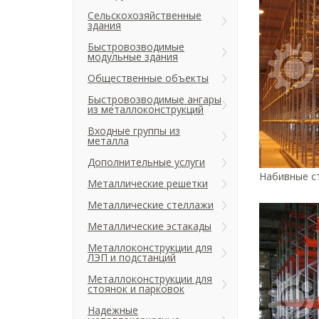
Сельскохозяйственные
здания
Быстровозводимые
модульные здания
Общественные объекты
Быстровозводимые ангары
из металлоконструкций
Входные группы из
металла
Дополнительные услуги
Набивные ст
Металлические решетки
Металлические стеллажи
Металлические эстакады
Металлоконструкции для
ЛЭП и подстанций
Металлоконструкции для
стоянок и парковок
Надежные