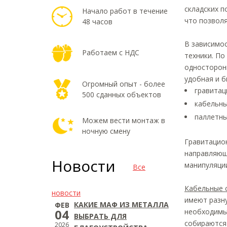
складских п
Начало работ в течение
что позвол
48 часов
В зависимос
Работаем с НДС
техники. По
односторонн
удобная и 
Огромный опыт - более
гравитац
500 сданных объектов
кабельны
паллетны
Можем вести монтаж в
ночную смену
Гравитацио
направляющ
Новости
манипуляци
Все
Кабельные 
новости
имеют разн
КАКИЕ МАФ ИЗ МЕТАЛЛА
ФЕВ
04
необходимы 
ВЫБРАТЬ ДЛЯ
собираются 
2026