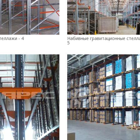
еллажи - 4
Набивные гравитационные стелл
5