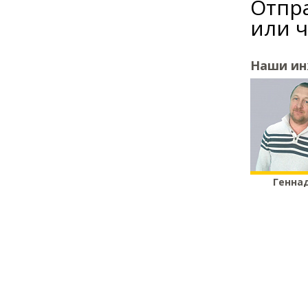
Отпра
или 
Наши и
Генна