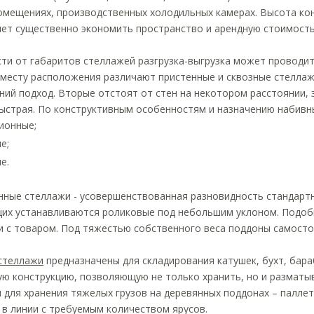
омещениях, производственных холодильных камерах. Высота ко
яет существенно экономить пространство и арендную стоимост
ти от габаритов стеллажей разгрузка-выгрузка может проводит
 месту расположения различают пристенные и сквозные стеллаж
ий подход. Вторые отстоят от стен на некотором расстоянии, з
быстрая. По конструктивным особенностям и назначению набивн
ионные;
е;
е.
нные стеллажи - усовершенствованная разновидность стандарт
их устанавливаются роликовые под небольшим уклоном. Подоб
и с товаром. Под тяжестью собственного веса поддоны самост
стеллажи
предназначены для складирования катушек, бухт, бараб
ую конструкцию, позволяющую не только хранить, но и разматы
для хранения тяжелых грузов на деревянных поддонах – паллет
в линии с требуемым количеством ярусов.