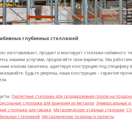
абивных глубинных стеллажей
ес изготавливает, продает и монтирует стеллажи набивного ти
есь нашими услугами, предлагайте свои варианты. Мы работаем
ным эскизам заказчика, адаптируя конструкцию под специфику 
аказывайте. Будьте уверены, наши конструкции – гарантия проч
еля.
дукты:
Паллетные стеллажи для складирования грузов на поддон
онсольные стеллажи для хранения из металла
Универсальные и
кие стеллажи для гаража
Металлические этажные стеллажи
Ст
бильных стеллажей
Металлические поддоны и паллеты