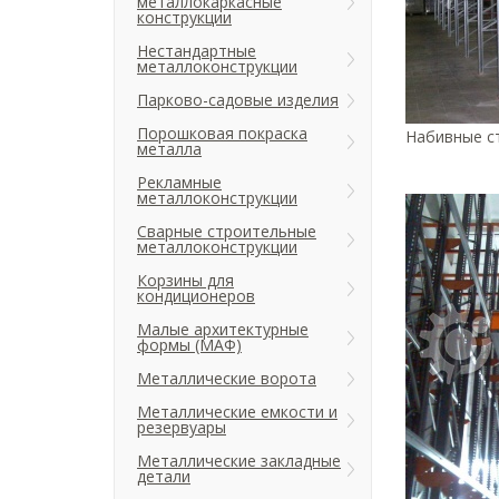
металлокаркасные
конструкции
Нестандартные
металлоконструкции
Парково-садовые изделия
Порошковая покраска
Набивные ст
металла
Рекламные
металлоконструкции
Сварные строительные
металлоконструкции
Корзины для
кондиционеров
Малые архитектурные
формы (МАФ)
Металлические ворота
Металлические емкости и
резервуары
Металлические закладные
детали