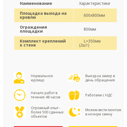
Наименование
Характеристики
Площадка выхода на
600х800мм
кровлю
Ограждения
800мм
площадки
Комплект креплений
L=350мм
к стене
(2шт)
Нормальное
Выезд на замер в
юрлицо
день обращения
Начало работ в
Работаем с НДС
течение 48 часов
Огромный опыт -
Можем вести монтаж
более 500 сданных
в ночную смену
объектов