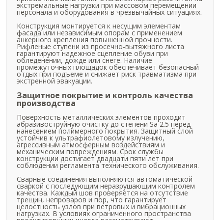
экстремальные нагрузки при массовом перемещении
персонала и оборудования в чрезвычайных ситуациях.
Конструкция монтируется к несущим элементам
фасада или независимым опорам с применением
анкерного крепления повышенной прочности.
Рифленые ступени из просечно-вытяжного листа
гарантируют надежное сцепление обуви при
обледенении, дожде или снеге. Наличие
промежуточных площадок обеспечивает безопасный
отдых при подъеме и снижает риск травматизма при
экстренной эвакуации.
Защитное покрытие и контроль качества
производства
Поверхность металлических элементов проходит
абразивоструйную очистку до степени Sa 2.5 перед
нанесением полимерного покрытия. Защитный слой
устойчив к ультрафиолетовому излучению,
агрессивным атмосферным воздействиям и
механическим повреждениям. Срок службы
конструкции достигает двадцати пяти лет при
соблюдении регламента технического обслуживания.
Сварные соединения выполняются автоматической
сваркой с последующим неразрушающим контролем
качества. Каждый шов проверяется на отсутствие
трещин, непроваров и пор, что гарантирует
целостность узлов при ветровых и вибрационных
нагрузках. В условиях ограниченного пространства