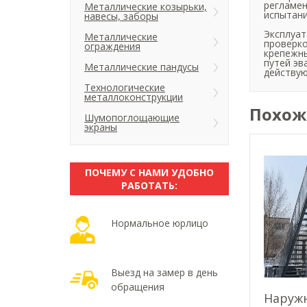
регламен
Металлические козырьки,
испытани
навесы, заборы
Эксплуат
Металлические
проверко
ограждения
крепежны
путей эв
Металлические пандусы
действую
Технологические
металлоконструкции
Похож
Шумопоглощающие
экраны
ПОЧЕМУ С НАМИ УДОБНО
РАБОТАТЬ:
Нормальное юрлицо
Выезд на замер в день
обращения
Наруж