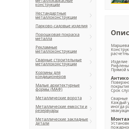
металлокаркасные
конструкции
Нестандартные
металлоконструкции
Парково-садовые изделия
Опис
Порошковая покраска
металла
Маршевая
Рекламные
Конструк
металлоконструкции
расчетны
Сварные строительные
Изделие 
металлоконструкции
Рифленые
Прямой м
Корзины для
кондиционеров
Антико
Поверхно
Малые архитектурные
покрытия
формы (МАФ)
Срок слу
Металлические ворота
Сварные
Каждый у
Металлические емкости и
иногда р
резервуары
эвакуаци
Монтаж
Металлические закладные
детали
Установк
пожарной