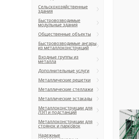
Сельскохозяйственные
здания
Быстровозводимые
модульные здания
Общественные объекты
Быстровозводимые ангары
из металлоконструкций
Входные группы из
металла
Дополнительные услуги
Металлические решетки
Металлические стеллажи
Металлические эстакады
Металлоконструкции для
ЛЭП и подстанций
Металлоконструкции для
стоянок и парковок
Надежные