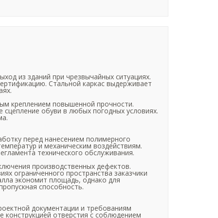
ход из зданий при чрезвычайных ситуациях.
сертификацию. Стальной каркас выдерживает
аях.
ным креплением повышенной прочности.
 сцепление обуви в любых погодных условиях.
ма.
аботку перед нанесением полимерного
температур и механическим воздействиям.
регламента технического обслуживания.
ключения производственных дефектов.
виях ограниченного пространства заказчики
алла экономит площадь, однако для
пропускная способность.
роектной документации и требованиям
е конструкцией отверстия с соблюдением