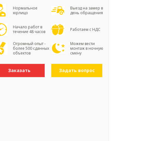
Нормальное
Выезд на замер в
юрлицо
день обращения
Начало работ в
Работаем с НДС
течение 48 часов
Огромный опыт -
Можем вести
более 500 сданных
монтаж в ночную
объектов
смену
Заказать
Задать вопрос