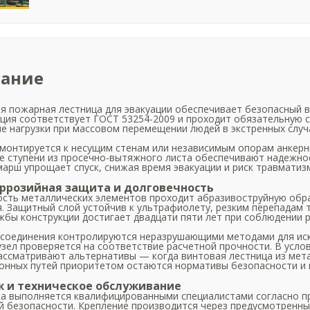
ание
 пожарная лестница для эвакуации обеспечивает безопасный вы
ция соответствует ГОСТ 53254-2009 и проходит обязательную 
е нагрузки при массовом перемещении людей в экстренных случ
монтируется к несущим стенам или независимым опорам анкер
 ступени из просечно-вытяжного листа обеспечивают надежное
арш упрощает спуск, снижая время эвакуации и риск травматиз
ррозийная защита и долговечность
сть металлических элементов проходит абразивоструйную обр
. Защитный слой устойчив к ультрафиолету, резким перепадам 
жбы конструкции достигает двадцати пяти лет при соблюдении 
 соединения контролируются неразрушающими методами для ис
зел проверяется на соответствие расчетной прочности. В усло
ассматривают альтернативы — когда винтовая лестница из мет
онных путей приоритетом остаются нормативы безопасности и 
 и техническое обслуживание
а выполняется квалифицированными специалистами согласно п
 безопасности. Крепление производится через предусмотренны