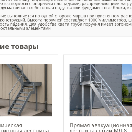
ются подкосы с опорными площадками, распределяющими нагрузк
едусматривается бетонная подушка или фундаментные блоки, и
ие выполняется по одной стороне марша при пристенном распо
конструкций. Высота поручней составляет 1000 миллиметров, ш
сть падения. Для удобства хвата труба поручня имеет эргоно
 остальными элементами.
ие товары
лическая
Прямая эвакуационна
ционная лестница
лестница серии МЛ-8