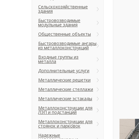
Сельскохозяйственные
здания
Быстровозводимые
модульные здания
Общественные объекты
Быстровозводимые ангары
из металлоконструкций
Входные группы из
металла
Дополнительные услуги
Металлические решетки
Металлические стеллажи
Металлические эстакады
Металлоконструкции для
ЛЭП и подстанций
Металлоконструкции для
стоянок и парковок
Надежные