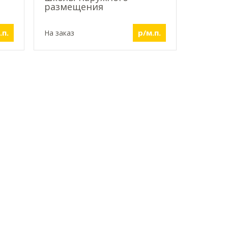
размещения
.п.
р/м.п.
На заказ