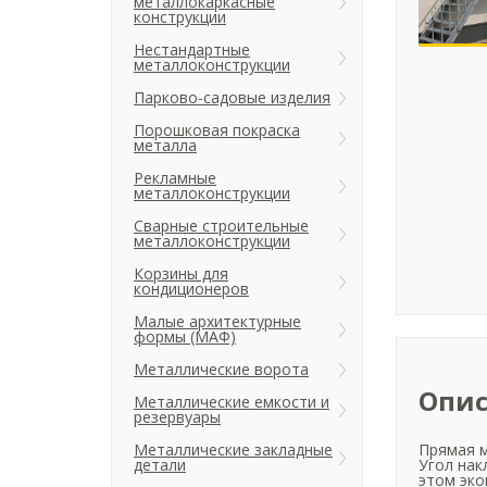
металлокаркасные
конструкции
Нестандартные
металлоконструкции
Парково-садовые изделия
Порошковая покраска
металла
Рекламные
металлоконструкции
Сварные строительные
металлоконструкции
Корзины для
кондиционеров
Малые архитектурные
формы (МАФ)
Металлические ворота
Опис
Металлические емкости и
резервуары
Металлические закладные
Прямая м
детали
Угол нак
этом эко