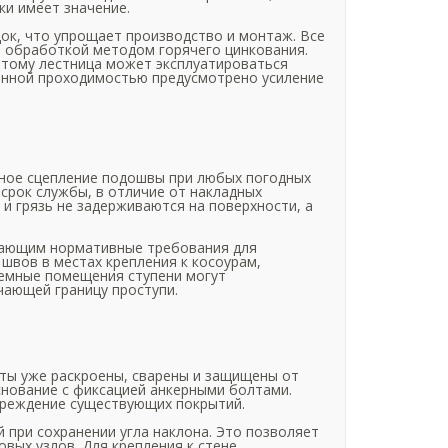
ки имеет значение.
ок, что упрощает производство и монтаж. Все
й обработкой методом горячего цинкования.
оэтому лестница может эксплуатироваться
енной проходимостью предусмотрено усиление
жное сцепление подошвы при любых погодных
 срок службы, в отличие от накладных
 и грязь не задерживаются на поверхности, а
ышающим нормативные требования для
швов в местах крепления к косоурам,
темные помещения ступени могут
чающей границу проступи.
нты уже раскроены, сварены и защищены от
снование с фиксацией анкерными болтами.
вреждение существующих покрытий.
й при сохранении угла наклона. Это позволяет
вых узлов. Для крепления к стене