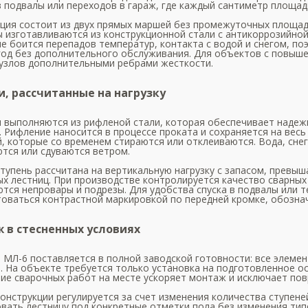
в подвалы или переходов в гараж, где каждый сантиметр площад
ция состоит из двух прямых маршей без промежуточных площад
 изготавливаются из конструкционной стали с антикоррозийно
е боится перепадов температур, контакта с водой и снегом, п
год без дополнительного обслуживания. Для объектов с повыш
узлов дополнительными ребрами жесткости.
и, рассчитанные на нагрузку
 выполняются из рифленой стали, которая обеспечивает наде
. Рифление наносится в процессе проката и сохраняется на весь
, которые со временем стираются или отклеиваются. Вода, снег
тся или сдуваются ветром.
тупень рассчитана на вертикальную нагрузку с запасом, прев
х лестниц. При производстве контролируется качество сварных 
тся непровары и подрезы. Для удобства спуска в подвалы или 
оваться контрастной маркировкой по передней кромке, обозна
 в стесненных условиях
 МЛ-6 поставляется в полной заводской готовности: все элеме
. На объекте требуется только установка на подготовленное о
ие сварочных работ на месте ускоряет монтаж и исключает по
онструкции регулируется за счет изменения количества ступене
вать лестницу под конкретные отметки пола без изменения типо