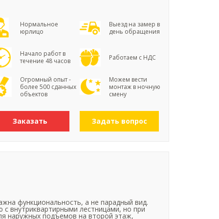
Нормальное
Выезд на замер в
юрлицо
день обращения
Начало работ в
Работаем с НДС
течение 48 часов
Огромный опыт -
Можем вести
более 500 сданных
монтаж в ночную
объектов
смену
Заказать
Задать вопрос
ажна функциональность, а не парадный вид.
ю с внутриквартирными лестницами, но при
ля наружных подъемов на второй этаж,