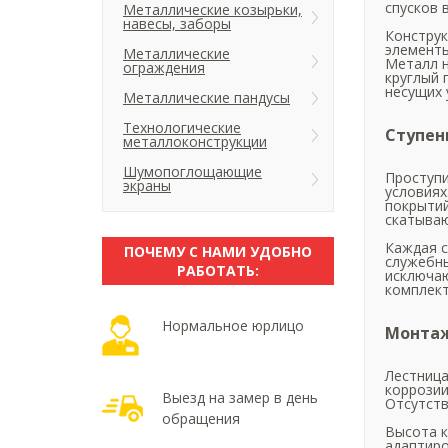
спусков 
Металлические козырьки,
навесы, заборы
Конструк
элементы
Металлические
Металл н
ограждения
круглый 
несущих 
Металлические пандусы
Технологические
Ступен
металлоконструкции
Шумопоглощающие
Проступи
экраны
условиях
покрытий
скатываю
Каждая с
ПОЧЕМУ С НАМИ УДОБНО
служебны
РАБОТАТЬ:
исключаю
комплект
Нормальное юрлицо
Монтаж
Лестница
коррозии
Выезд на замер в день
Отсутств
обращения
Высота к
адаптиро