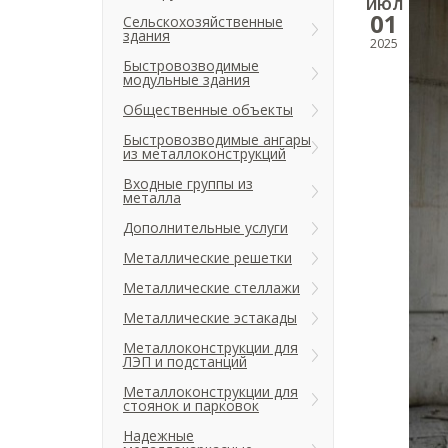
ИЮЛ
01
Сельскохозяйственные
здания
2025
Быстровозводимые
модульные здания
Общественные объекты
Быстровозводимые ангары
из металлоконструкций
Входные группы из
металла
Дополнительные услуги
Металлические решетки
Металлические стеллажи
Металлические эстакады
Металлоконструкции для
ЛЭП и подстанций
Металлоконструкции для
стоянок и парковок
Надежные