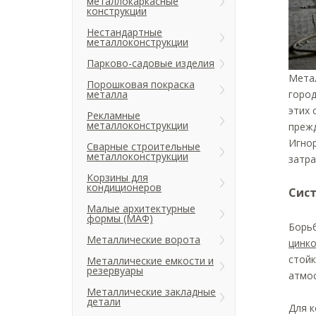
металлокаркасные
конструкции
Нестандартные
металлоконструкции
Парково-садовые изделия
Мета
Порошковая покраска
город
металла
этих 
Рекламные
металлоконструкции
прежд
Игно
Сварные строительные
металлоконструкции
затра
Корзины для
кондиционеров
Сист
Малые архитектурные
формы (МАФ)
Борьб
Металлические ворота
цинк
стойк
Металлические емкости и
резервуары
атмо
Металлические закладные
детали
Для к