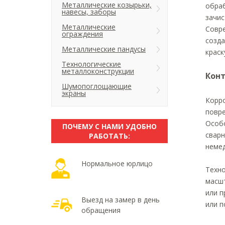
Металлические козырьки,
обраб
навесы, заборы
зачис
Металлические
Совре
ограждения
созда
Металлические пандусы
краск
Технологические
металлоконструкции
Кон
Шумопоглощающие
экраны
Корро
повре
Особо
ПОЧЕМУ С НАМИ УДОБНО
сварн
РАБОТАТЬ:
неме
Нормальное юрлицо
Техно
масшт
или п
Выезд на замер в день
или 
обращения