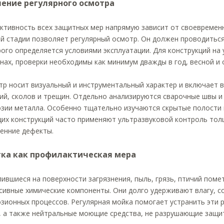
ение регулярного осмотра
тивность всех защитных мер напрямую зависит от своевременн
й стадии позволяет регулярный осмотр. Он должен проводиться
ого определяется условиями эксплуатации. Для конструкций на
нах, проверки необходимы как минимум дважды в год, весной и 
р носит визуальный и инструментальный характер и включает в
ий, сколов и трещин. Отдельно анализируются сварочные швы и
зии металла. Особенно тщательно изучаются скрытые полости и
щих конструкций часто применяют ультразвуковой контроль то
енние дефекты.
ка как профилактическая мера
ившиеся на поверхности загрязнения, пыль, грязь, птичий пом
сивные химические компоненты. Они долго удерживают влагу, с
зионных процессов. Регулярная мойка помогает устранить эти р
, а также нейтральные моющие средства, не разрушающие защи