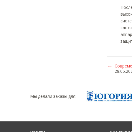
После
высок
систе
слож
аппар
защит
Совреме
28.05.20
Мы делали заказы для: