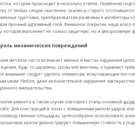
отка, которая происходит в несколько этапов. Первичная под
тку от любых следов окисления, окалин и старого отслоившего
менные грунтовки, преобразователи ржавчины и ингибиторы ко
вая прочный адгезивный слой. Финишное покрытие чаще всего 
у, которая выполняет не только защитную, но и декоративную 
троль механических повреждений
зия металла часто возникает именно в местах нарушения цело
ждения, будь то царапины, сколы или вмятины, открывают прям
е внимание следует уделять элементам, испытывающим постоян
ым швам. Любое, даже незначительное нарушение лакокрасочно
дленного вмешательства.
логия ремонта в таком случае повторяет этапы основной
анти
абе. Для конструкций в зонах с повышенным риском ударов или
роизводственных площадках, целесообразно использовать уси
порошковые краски демонстрируют повышенную стойкость к под