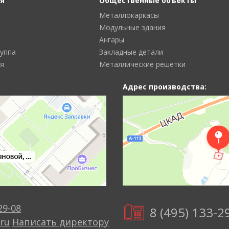
я
Общественные объекты
Металлокаркасы
Модульные здания
Ангары
руппа
Закладные детали
я
Металлические решетки
Адрес производства:
29-08
8 (495) 133-2
ru
Написать директору