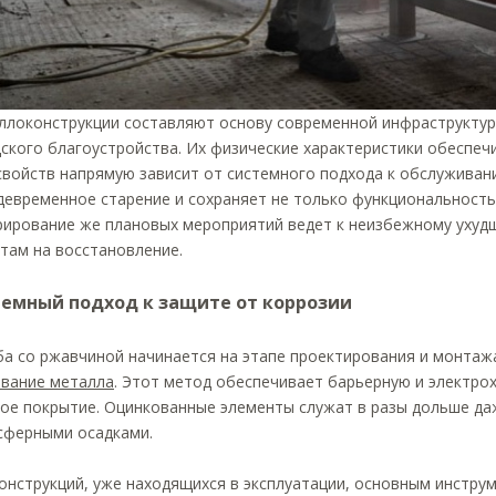
ллоконструкции составляют основу современной инфраструкту
ского благоустройства. Их физические характеристики обеспеч
свойств напрямую зависит от системного подхода к обслужива
евременное старение и сохраняет не только функциональность,
рирование же плановых мероприятий ведет к неизбежному ухуд
там на восстановление.
емный подход к защите от коррозии
а со ржавчиной начинается на этапе проектирования и монтаж
ование металла
. Этот метод обеспечивает барьерную и электро
ое покрытие. Оцинкованные элементы служат в разы дольше даж
сферными осадками.
онструкций, уже находящихся в эксплуатации, основным инстру