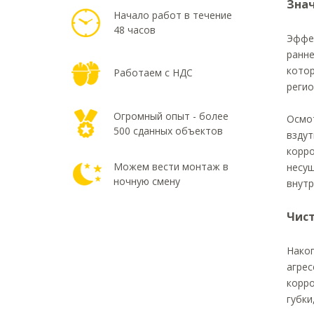
Знач
Начало работ в течение
48 часов
Эффек
ранне
котор
Работаем с НДС
регио
Огромный опыт - более
Осмот
500 сданных объектов
вздут
корро
Можем вести монтаж в
несу
ночную смену
внутр
Чист
Накоп
агрес
корро
губки