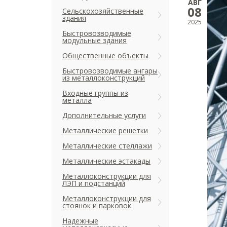
АВГ
08
Сельскохозяйственные
здания
2025
Быстровозводимые
модульные здания
Общественные объекты
Быстровозводимые ангары
из металлоконструкций
Входные группы из
металла
Дополнительные услуги
Металлические решетки
Металлические стеллажи
Металлические эстакады
Металлоконструкции для
ЛЭП и подстанций
Металлоконструкции для
стоянок и парковок
Надежные