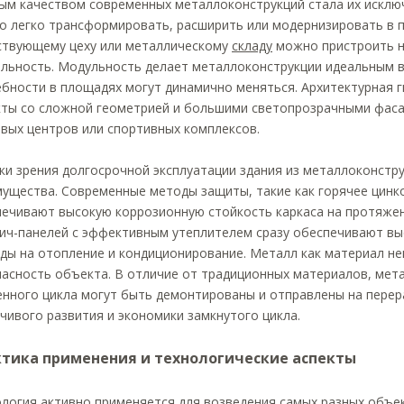
м качеством современных металлоконструкций стала их исключ
 легко трансформировать, расширить или модернизировать в п
ствующему цеху или металлическому
складу
можно пристроить н
льность. Модульность делает металлоконструкции идеальным 
бности в площадях могут динамично меняться. Архитектурная 
ты со сложной геометрией и большими светопрозрачными фаса
вых центров или спортивных комплексов.
ки зрения долгосрочной эксплуатации здания из металлоконстр
ущества. Современные методы защиты, такие как горячее цинк
ечивают высокую коррозионную стойкость каркаса на протяжен
ич-панелей с эффективным утеплителем сразу обеспечивают в
ды на отопление и кондиционирование. Металл как материал 
асность объекта. В отличие от традиционных материалов, мета
нного цикла могут быть демонтированы и отправлены на перер
чивого развития и экономики замкнутого цикла.
тика применения и технологические аспекты
логия активно применяется для возведения самых разных объе