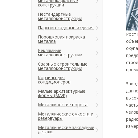
металлокаркасные
конструкции
Нестандартные
металлоконструкции
Парково-садовые изделия
Рост 
Порошковая покраска
объек
металла
окупа
Рекламные
металлоконструкции
предл
строи
Сварные строительные
металлоконструкции
проме
Корзины для
кондиционеров
Заво
данно
Малые архитектурные
формы (МАФ)
высок
Металлические ворота
часть
челов
Металлические емкости и
резервуары
радик
измер
Металлические закладные
детали