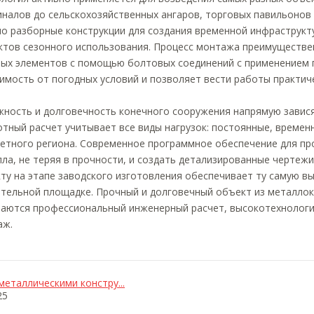
налов до сельскохозяйственных ангаров, торговых павильонов
о разборные конструкции для создания временной инфраструкт
тов сезонного использования. Процесс монтажа преимуществен
ых элементов с помощью болтовых соединений с применением 
имость от погодных условий и позволяет вести работы практиче
ность и долговечность конечного сооружения напрямую завися
тный расчет учитывает все виды нагрузок: постоянные, времен
етного региона. Современное программное обеспечение для пр
ла, не теряя в прочности, и создать детализированные чертеж
ту на этапе заводского изготовления обеспечивает ту самую вы
тельной площадке. Прочный и долговечный объект из металлок
таются профессиональный инженерный расчет, высокотехнолог
аж.
металлическими констру...
25