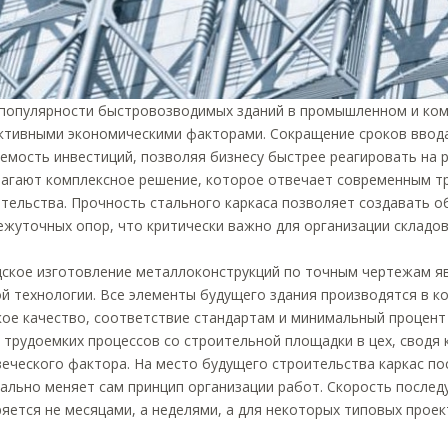
популярности быстровозводимых зданий в промышленном и ком
тивными экономическими факторами. Сокращение сроков ввода
емость инвестиций, позволяя бизнесу быстрее реагировать на
агают комплексное решение, которое отвечает современным тр
тельства. Прочность стального каркаса позволяет создавать 
жуточных опор, что критически важно для организации складов
дское изготовление металлоконструкций по точным чертежам 
й технологии. Все элементы будущего здания производятся в к
ое качество, соответствие стандартам и минимальный процент
 трудоемких процессов со строительной площадки в цех, сводя
еческого фактора. На место будущего строительства каркас пос
ально меняет сам принцип организации работ. Скорость посл
яется не месяцами, а неделями, а для некоторых типовых проек