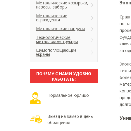
Экон
Металлические козырьки,
навесы, заборы
Металлические
Сравн
ограждения
по пл
Металлические пандусы
проце
фунда
Технологические
металлоконструкции
ключ»
Шумопоглощающие
за од
экраны
Эконо
техни
ПОЧЕМУ С НАМИ УДОБНО
более
РАБОТАТЬ:
матер
конве
Нормальное юрлицо
предс
долг
Выезд на замер в день
Уни
обращения