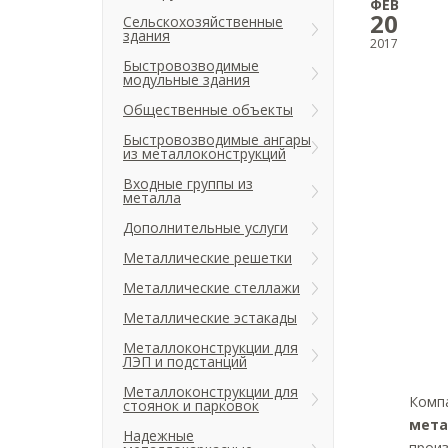
ФЕВ
20
Сельскохозяйственные
здания
2017
Быстровозводимые
модульные здания
Общественные объекты
Быстровозводимые ангары
из металлоконструкций
Входные группы из
металла
Дополнительные услуги
Металлические решетки
Металлические стеллажи
Металлические эстакады
Металлоконструкции для
ЛЭП и подстанций
Металлоконструкции для
Комп
стоянок и парковок
мета
Надежные
прои