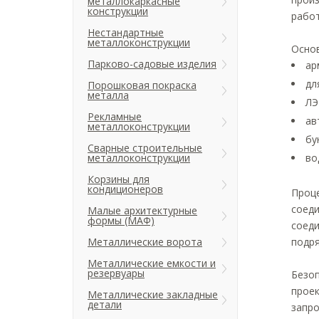
металлокаркасные
конструкции
работ
Нестандартные
металлоконструкции
Основ
Парково-садовые изделия
ар
дл
Порошковая покраска
металла
ЛЭ
Рекламные
ав
металлоконструкции
бу
Сварные строительные
металлоконструкции
во
Корзины для
кондиционеров
Проц
соеди
Малые архитектурные
формы (МАФ)
соеди
Металлические ворота
подря
Металлические емкости и
резервуары
Безоп
проек
Металлические закладные
детали
запро